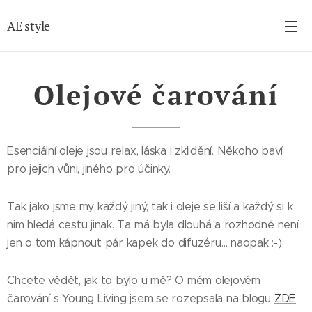
AE style
Olejové čarování
Esenciální oleje jsou relax, láska i zklidění. Někoho baví
pro jejich vůni, jiného pro účinky.
Tak jako jsme my každý jiný, tak i oleje se liší a každý si k
nim hledá cestu jinak. Ta má byla dlouhá a rozhodně není
jen o tom kápnout pár kapek do difuzéru… naopak :-)
Chcete vědět, jak to bylo u mě? O mém olejovém
čarování s Young Living jsem se rozepsala na blogu
ZDE